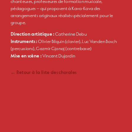
chanteuses, professeures de formation musicale,
pédagogues — qui proposent à Kava-Kava des
arrangements originaux réalisés spécialement pour le
groupe.
Direction artistique :
Catherine Debu
Instruments :
Olivier Bilquin (clavier), Luc Vanden Bosch
(percussions), Gazmir Gjonaj (contrebasse)
Mise en scène :
Vincent Dujardin
← Retour à la liste des chorales